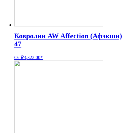
Ковролин AW Affection (Афэкшн)
47
От
₽
3,322.00
*