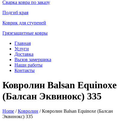
Сварка ковра по заказу
Подгиб края
Коврик для ступеней
Грязезащитные ковры
Главная
Услуги
Доставка
Вызов замерщика
Наши работы
Контакты
Ковролин Balsan Equinoxe
(Балсан Эквинокс) 335
Home
/
Ковролин
/ Ковролин Balsan Equinoxe (Балсан
Эквинокс) 335