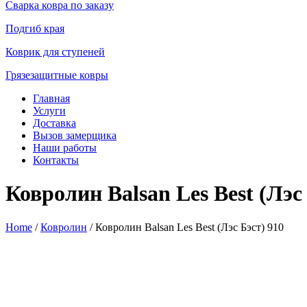
Сварка ковра по заказу
Подгиб края
Коврик для ступеней
Грязезащитные ковры
Главная
Услуги
Доставка
Вызов замерщика
Наши работы
Контакты
Ковролин Balsan Les Best (Лэс
Home
/
Ковролин
/ Ковролин Balsan Les Best (Лэс Бэст) 910