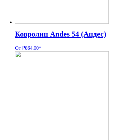
Ковролин Andes 54 (Андес)
От
₽
864.00
*