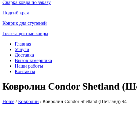
Сварка ковра по заказу
Подгиб края
Коврик для ступеней
Грязезащитные ковры
Главная
Услуги
Доставка
Вызов замерщика
Наши работы
Контакты
Ковролин Condor Shetland (Ш
Home
/
Ковролин
/ Ковролин Condor Shetland (Шетланд) 94