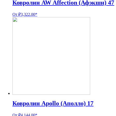
Ковролин AW Affection (Афэкшн) 47
От
₽
3,322.00
*
Ковролин Apollo (Аполло) 17
От
₽
4,144.00
*