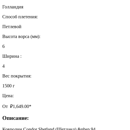
Голландия
Способ плетения:
Петлевой
Высота ворса (мм):
6
Ширина :
4
Вес покрытия:
1500 г
Цена:
От
₽
1,649.00
*
Описание:
Ковролин Condor Shetland (Шетланд) &nbsp 94