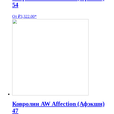
54
От
₽
3,322.00
*
Ковролин AW Affection (Афэкшн)
47