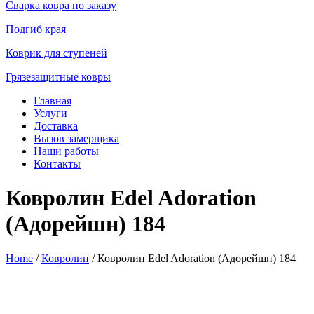
Сварка ковра по заказу
Подгиб края
Коврик для ступеней
Грязезащитные ковры
Главная
Услуги
Доставка
Вызов замерщика
Наши работы
Контакты
Ковролин Edel Adoration
(Адорейшн) 184
Home
/
Ковролин
/ Ковролин Edel Adoration (Адорейшн) 184