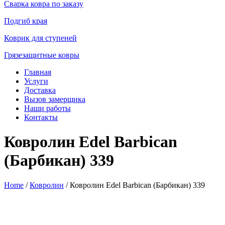
Сварка ковра по заказу
Подгиб края
Коврик для ступеней
Грязезащитные ковры
Главная
Услуги
Доставка
Вызов замерщика
Наши работы
Контакты
Ковролин Edel Barbican
(Барбикан) 339
Home
/
Ковролин
/ Ковролин Edel Barbican (Барбикан) 339