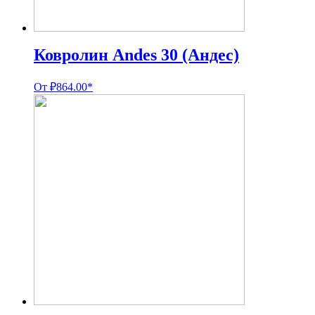
Ковролин Andes 30 (Андес)
От
₽
864.00
*