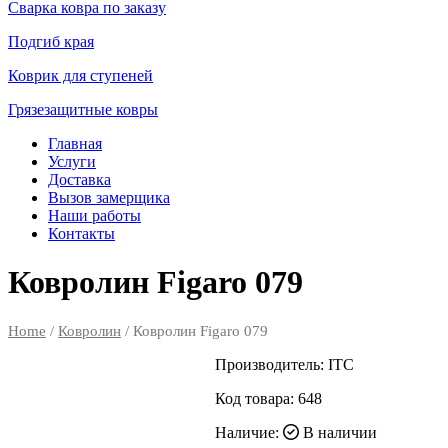
Сварка ковра по заказу
Подгиб края
Коврик для ступеней
Грязезащитные ковры
Главная
Услуги
Доставка
Вызов замерщика
Наши работы
Контакты
Ковролин Figaro 079
Home
/
Ковролин
/ Ковролин Figaro 079
Производитель:
ITC
Код товара:
648
Наличие:
В наличии