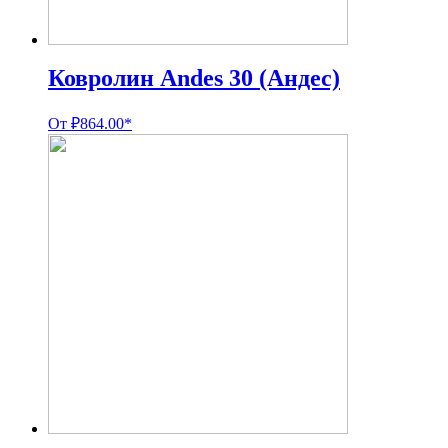
Ковролин Andes 30 (Андес)
От
₽
864.00
*