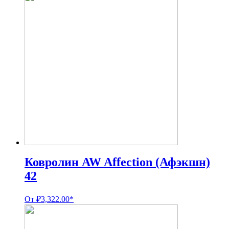
Ковролин AW Affection (Афэкшн)
42
От
₽
3,322.00
*