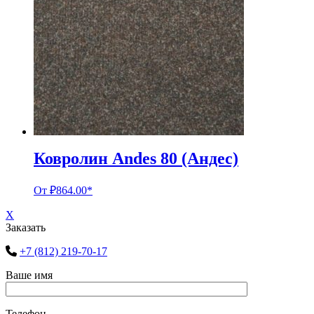
Ковролин Andes 80 (Андес)
От
₽
864.00
*
X
Заказать
+7 (812) 219-70-17
Ваше имя
Телефон