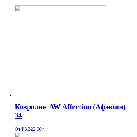
Ковролин AW Affection (Афэкшн)
34
От
₽
3,322.00
*