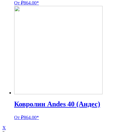
От
₽
864.00
*
Ковролин Andes 40 (Андес)
От
₽
864.00
*
X