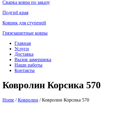
Сварка ковра по заказу
Подгиб края
Коврик для ступеней
Грязезащитные ковры
Главная
Услуги
Доставка
Вызов замерщика
Наши работы
Контакты
Ковролин Корсика 570
Home
/
Ковролин
/ Ковролин Корсика 570