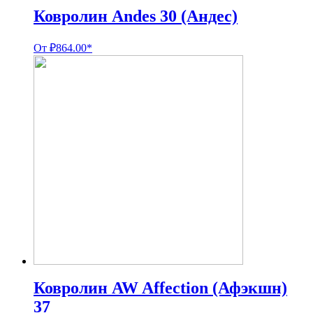
Ковролин Andes 30 (Андес)
От
₽
864.00
*
Ковролин AW Affection (Афэкшн)
37