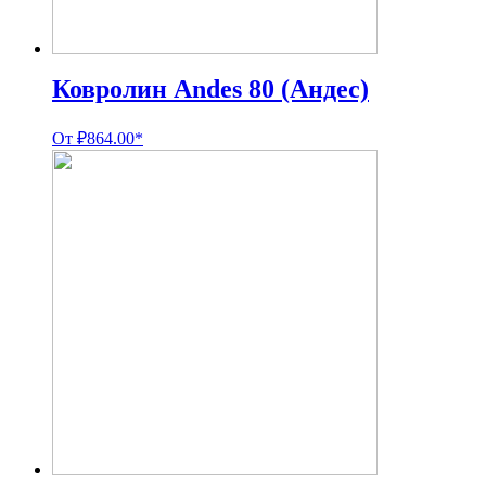
Ковролин Andes 80 (Андес)
От
₽
864.00
*