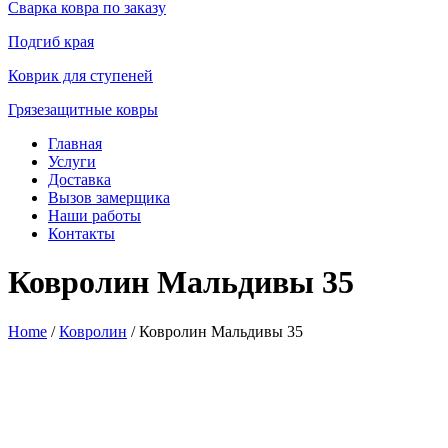
Сварка ковра по заказу
Подгиб края
Коврик для ступеней
Грязезащитные ковры
Главная
Услуги
Доставка
Вызов замерщика
Наши работы
Контакты
Ковролин Мальдивы 35
Home
/
Ковролин
/ Ковролин Мальдивы 35