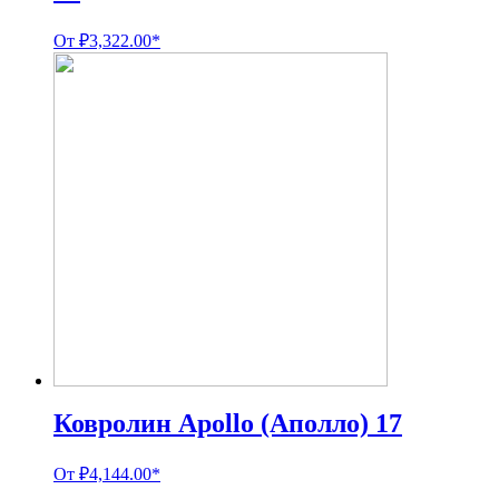
От
₽
3,322.00
*
Ковролин Apollo (Аполло) 17
От
₽
4,144.00
*