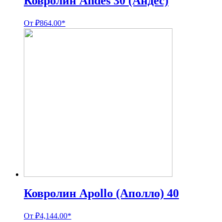
Ковролин Andes 30 (Андес)
От
₽
864.00
*
Ковролин Apollo (Аполло) 40
От
₽
4,144.00
*