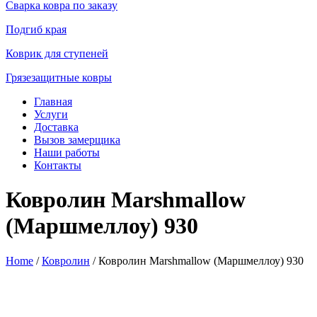
Сварка ковра по заказу
Подгиб края
Коврик для ступеней
Грязезащитные ковры
Главная
Услуги
Доставка
Вызов замерщика
Наши работы
Контакты
Ковролин Marshmallow
(Маршмеллоу) 930
Home
/
Ковролин
/ Ковролин Marshmallow (Маршмеллоу) 930