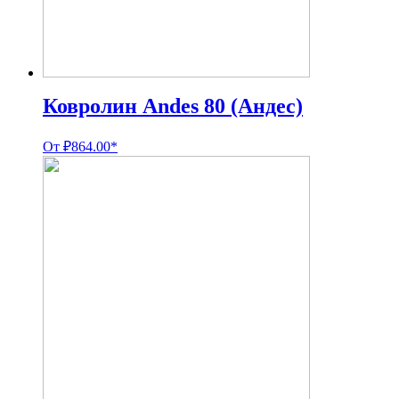
Ковролин Andes 80 (Андес)
От
₽
864.00
*