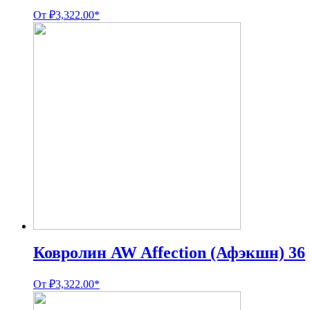
От
₽
3,322.00
*
Ковролин AW Affection (Афэкшн) 36
От
₽
3,322.00
*