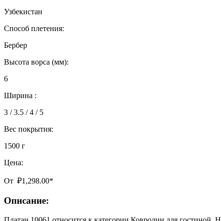
Узбекистан
Способ плетения:
Бербер
Высота ворса (мм):
6
Ширина :
3 / 3.5 / 4 / 5
Вес покрытия:
1500 г
Цена:
От
₽
1,298.00
*
Описание:
Платан 10061 относится к категории Ковролин для гостиной. На