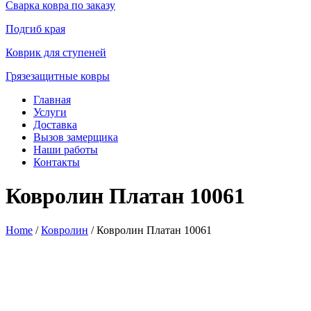
Сварка ковра по заказу
Подгиб края
Коврик для ступеней
Грязезащитные ковры
Главная
Услуги
Доставка
Вызов замерщика
Наши работы
Контакты
Ковролин Платан 10061
Home
/
Ковролин
/ Ковролин Платан 10061