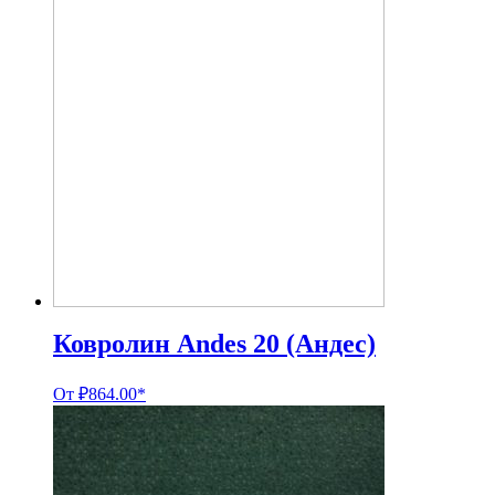
Ковролин Andes 20 (Андес)
От
₽
864.00
*