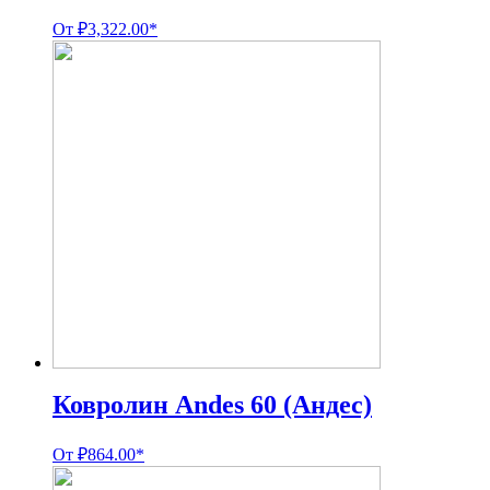
От
₽
3,322.00
*
Ковролин Andes 60 (Андес)
От
₽
864.00
*