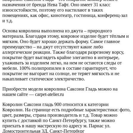
назначения от бренда Нева Тафт. Оно имеет 31 класс
износостойкости, поэтому его настилают в таких
помещениях, как офис, кинотеатр, гостиница, конференц-зал
и т.д.
Основа ковролина выполнена из джута – природного
материала. Благодаря этому, ковровое изделие будет тёплым и
мягким. Оно будет хорошо держать форму. Самое главное
преимущество – на джут отсутствуют какие либо
аллергические реакции. Также благодаря разрезному ворсу,
покрытие будет выглядеть крайне элегантно в интерьере,
ухаживать за изделием легко, на нем не остаются следы от
мебели. 100% полипропилен в составе гарантирует, что
покрытие не выгорает на солнце, не теряет мягкость и не
накапливает статическое электричество.
Приобрести модели ковролина Саксони Гладь можно на
нашем сайте — carpet-atelier.ru
Ковролин Саксони гладь 900 относится к категории
Ковролин. На странице есть подробные характеристики: фото,
цвет, размеры, страна производитель и т.д. Товар можно
купить с доставкой по Санкт-Петербургу, также можно
приехать в нашу мастрескую по адресу м. Парнас ул.
Домостроительная 3Д, Санкт-Петербург