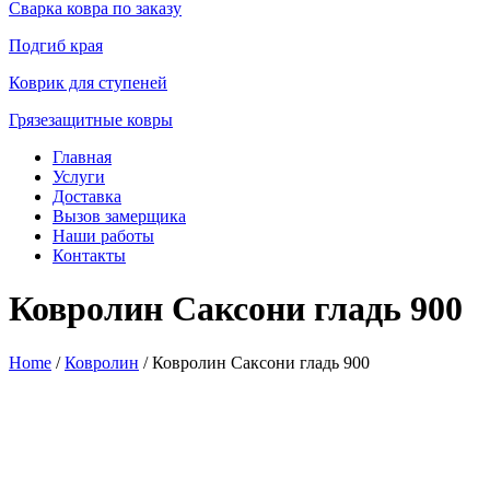
Сварка ковра по заказу
Подгиб края
Коврик для ступеней
Грязезащитные ковры
Главная
Услуги
Доставка
Вызов замерщика
Наши работы
Контакты
Ковролин Саксони гладь 900
Home
/
Ковролин
/ Ковролин Саксони гладь 900