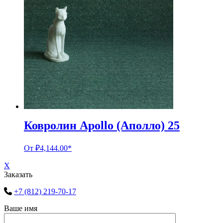
Ковролин Apollo (Аполло) 25
От
₽
4,144.00
*
X
Заказать
+7 (812) 219-70-17
Ваше имя