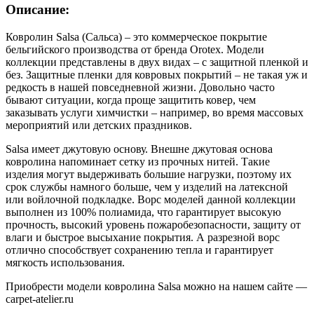
Описание:
Ковролин Salsa (Сальса) – это коммерческое покрытие
бельгийского производства от бренда Orotex. Модели
коллекции представлены в двух видах – с защитной пленкой и
без. Защитные пленки для ковровых покрытий – не такая уж и
редкость в нашей повседневной жизни. Довольно часто
бывают ситуации, когда проще защитить ковер, чем
заказывать услуги химчистки – например, во время массовых
мероприятий или детских праздников.
Salsa имеет джутовую основу. Внешне джутовая основа
ковролина напоминает сетку из прочных нитей. Такие
изделия могут выдерживать большие нагрузки, поэтому их
срок службы намного больше, чем у изделий на латексной
или войлочной подкладке. Ворс моделей данной коллекции
выполнен из 100% полиамида, что гарантирует высокую
прочность, высокий уровень пожаробезопасности, защиту от
влаги и быстрое высыхание покрытия. А разрезной ворс
отлично способствует сохранению тепла и гарантирует
мягкость использования.
Приобрести модели ковролина Salsa можно на нашем сайте —
carpet-atelier.ru