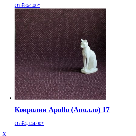
От
₽
864.00
*
Ковролин Apollo (Аполло) 17
От
₽
4,144.00
*
X