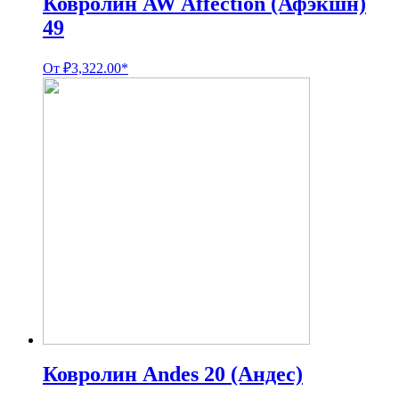
Ковролин AW Affection (Афэкшн)
49
От
₽
3,322.00
*
Ковролин Andes 20 (Андес)