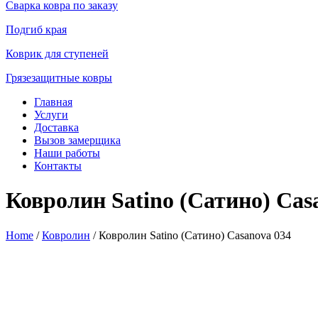
Сварка ковра по заказу
Подгиб края
Коврик для ступеней
Грязезащитные ковры
Главная
Услуги
Доставка
Вызов замерщика
Наши работы
Контакты
Ковролин Satino (Сатино) Cas
Home
/
Ковролин
/ Ковролин Satino (Сатино) Casanova 034