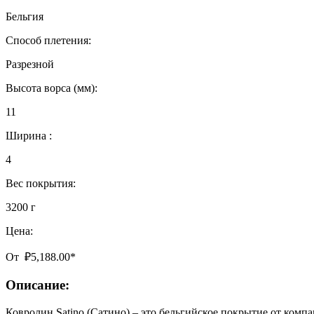
Бельгия
Способ плетения:
Разрезной
Высота ворса (мм):
11
Ширина :
4
Вес покрытия:
3200 г
Цена:
От
₽
5,188.00
*
Описание:
Ковролин Satino (Сатино) – это бельгийское покрытие от комп