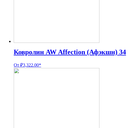
Ковролин AW Affection (Афэкшн) 34
От
₽
3,322.00
*