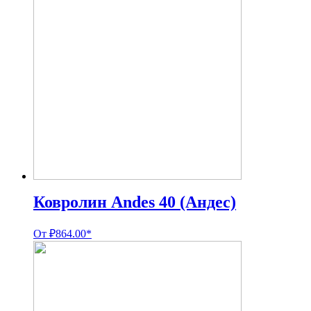
Ковролин Andes 40 (Андес)
От
₽
864.00
*