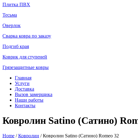
Плитка ПВХ
Тесьма
Оверлок
Сварка ковра по заказу
Подгиб края
Коврик для ступеней
Грязезащитные ковры
Главная
Услуги
Доставка
Вызов замерщика
Наши работы
Контакты
Ковролин Satino (Сатино) Rom
Home
/
Ковролин
/ Ковролин Satino (Сатино) Romeo 32