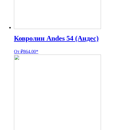
Ковролин Andes 54 (Андес)
От
₽
864.00
*