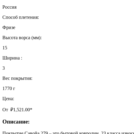
Россия
Способ плетения:
Фризе
Высота ворса (мм):
15
Ширина :
3
Вес покрытия:
1770 г
Цена:
От
₽
1,521.00
*
Описание:
Покрытие Савойа 279 – это бытовой ковролин, 23 класса износ