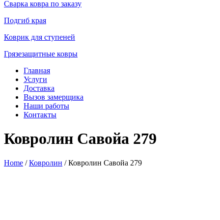
Сварка ковра по заказу
Подгиб края
Коврик для ступеней
Грязезащитные ковры
Главная
Услуги
Доставка
Вызов замерщика
Наши работы
Контакты
Ковролин Савойа 279
Home
/
Ковролин
/ Ковролин Савойа 279