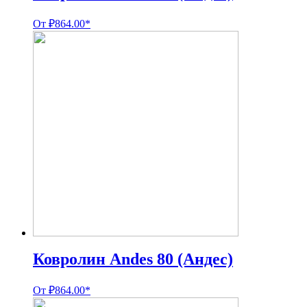
От
₽
864.00
*
Ковролин Andes 80 (Андес)
От
₽
864.00
*