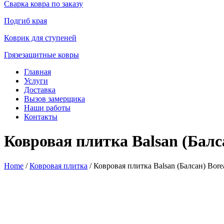
Сварка ковра по заказу
Подгиб края
Коврик для ступеней
Грязезащитные ковры
Главная
Услуги
Доставка
Вызов замерщика
Наши работы
Контакты
Ковровая плитка Balsan (Балса
Home
/
Ковровая плитка
/ Ковровая плитка Balsan (Балсан) Borea