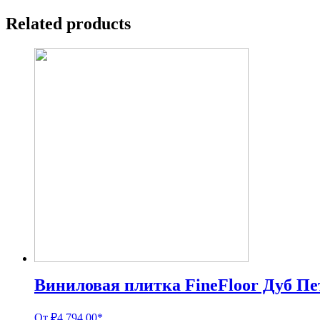
Related products
Виниловая плитка FineFloor Дуб П
От
₽
4,794.00
*