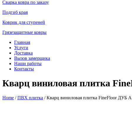
Сварка ковра по заказу
Подгиб края
Коврик для ступеней
Грязезащитные ковры
Главная
Услуги
Доставка
Вызов замерщика
Наши работы
Контакты
Кварц виниловая плитка Fin
Home
/
ПВХ плитка
/ Кварц виниловая плитка FineFloor ДУБ 