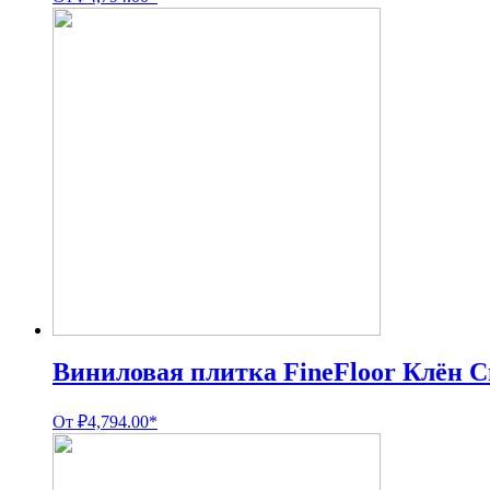
Виниловая плитка FineFloor Клён 
От
₽
4,794.00
*