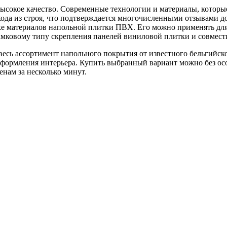
высокое качество. Современные технологии и материалы, которы
да из строя, что подтверждается многочисленными отзывами до
тке материалов напольной плитки ПВХ. Его можно применять дл
мковому типу скрепления панелей виниловой плитки и совмести
весь ассортимент напольного покрытия от известного бельгийск
оформления интерьера. Купить выбранный вариант можно без ос
нам за несколько минут.