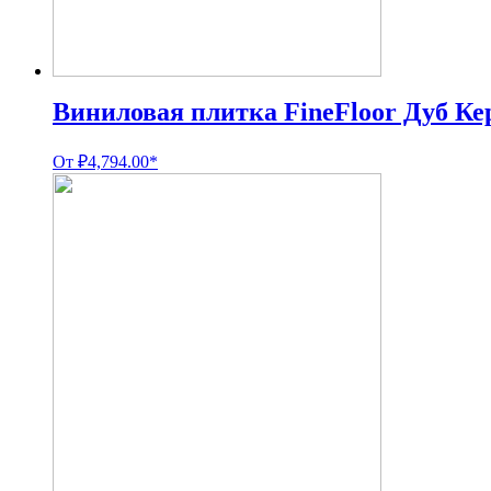
Виниловая плитка FineFloor Дуб К
От
₽
4,794.00
*