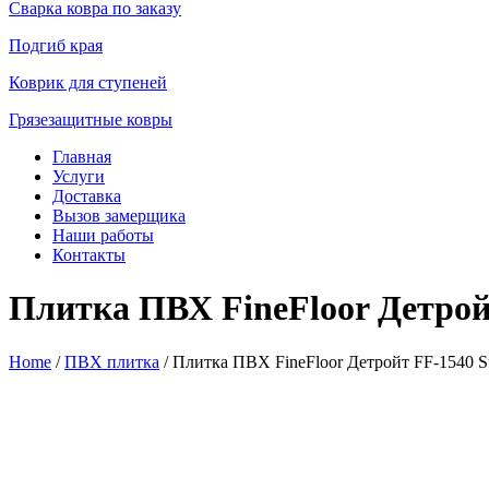
Сварка ковра по заказу
Подгиб края
Коврик для ступеней
Грязезащитные ковры
Главная
Услуги
Доставка
Вызов замерщика
Наши работы
Контакты
Плитка ПВХ FineFloor Детрой
Home
/
ПВХ плитка
/ Плитка ПВХ FineFloor Детройт FF-1540 S