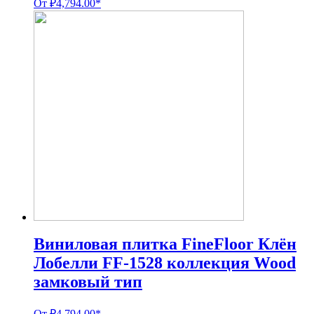
От
₽
4,794.00
*
Виниловая плитка FineFloor Клён
Лобелли FF-1528 коллекция Wood
замковый тип
От
₽
4,794.00
*