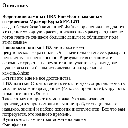
Описание:
Водостокий ламинат ПВХ FineFloor с замковым
соединением Мрамор Бурый FF-1451
создан бельгийской компанией Файнфлор специально для тех,
кто ценит холодную красоту и изящество мрамора, однако не
готов платить слишком большие деньги за облицовку пола
этим камнем.
Напольная плитка ПВХ
не только имеет
цену
в несколько раз ниже. Она значительно теплее мрамора и
неотличима от него внешне. В результате вы экономите
огромные средства на ремонте и получаете результат даже
лучше, чем если бы вы использовали натуральный
камень.&nbsp
Кстати это еще не все достоинства
ПВХ плитки
. Стоит отметить ее отличную сопротивляемость
механическим повреждениям (43 класс прочности), упругость
и экологичность.&nbsp
Также отметим простоту монтажа. Укладка изделия
производится при помощи клея и не требует специальных
навыков, знаний и набора дорогих инструментов. Все что вам
потребуется, это немного времени.
Купить
этот ламинат вы можете на нашем
Файнфлор в