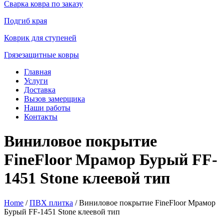
Сварка ковра по заказу
Подгиб края
Коврик для ступеней
Грязезащитные ковры
Главная
Услуги
Доставка
Вызов замерщика
Наши работы
Контакты
Виниловое покрытие
FineFloor Мрамор Бурый FF-
1451 Stone клеевой тип
Home
/
ПВХ плитка
/ Виниловое покрытие FineFloor Мрамор
Бурый FF-1451 Stone клеевой тип