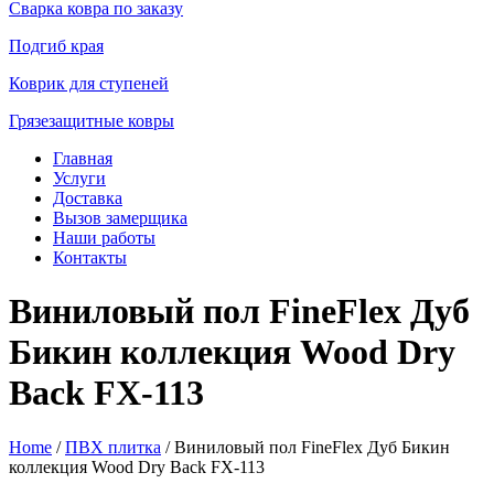
Сварка ковра по заказу
Подгиб края
Коврик для ступеней
Грязезащитные ковры
Главная
Услуги
Доставка
Вызов замерщика
Наши работы
Контакты
Виниловый пол FineFlex Дуб
Бикин коллекция Wood Dry
Back FX-113
Home
/
ПВХ плитка
/ Виниловый пол FineFlex Дуб Бикин
коллекция Wood Dry Back FX-113