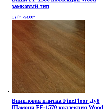
замковый тип
От
₽
4,794.00
*
Виниловая плитка FineFloor Дуб
Шамони FF-1570 коллекция Wood