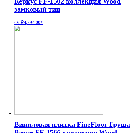
Керкус FF-1502 коллекция Wood
замковый тип
От
₽
4,794.00
*
Виниловая плитка FineFloor Груша
Виши FF-1566 коллекция Wood