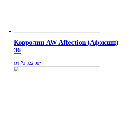
Ковролин AW Affection (Афэкшн)
36
От
₽
3,322.00
*