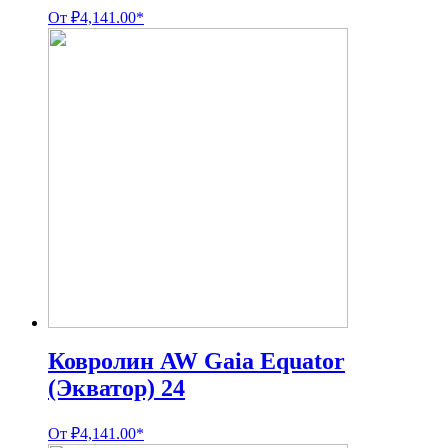
От
₽
4,141.00
*
Ковролин AW Gaia Equator
(Экватор) 24
От
₽
4,141.00
*