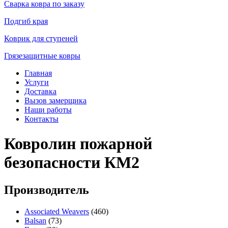
Сварка ковра по заказу
Подгиб края
Коврик для ступеней
Грязезащитные ковры
Главная
Услуги
Доставка
Вызов замерщика
Наши работы
Контакты
Ковролин пожарной
безопасности КМ2
Производитель
Associated Weavers
(460)
Balsan
(73)