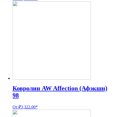
Ковролин AW Affection (Афэкшн)
98
От
₽
3,322.00
*