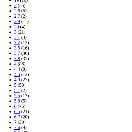
19
(16)
2
(25)
2.6
(5)
2.7
(2)
2.9
(11)
20
(4)
3
(21)
3.1
(3)
3.2
(12)
3.5
(16)
3.7
(36)
3.8
(35)
4
(86)
4.4
(8)
4.5
(12)
4.9
(27)
5
(58)
5.1
(2)
5.5
(13)
5.8
(5)
6
(75)
6.5
(21)
6.7
(20)
7
(30)
7.4
(9)