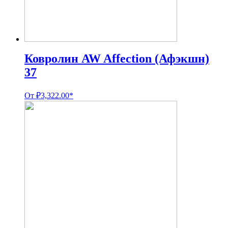
Ковролин AW Affection (Афэкшн)
37
От
₽
3,322.00
*