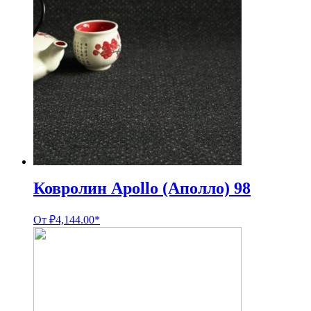
Ковролин Apollo (Аполло) 98
От
₽
4,144.00
*