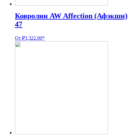
Ковролин AW Affection (Афэкшн)
47
От
₽
3,322.00
*