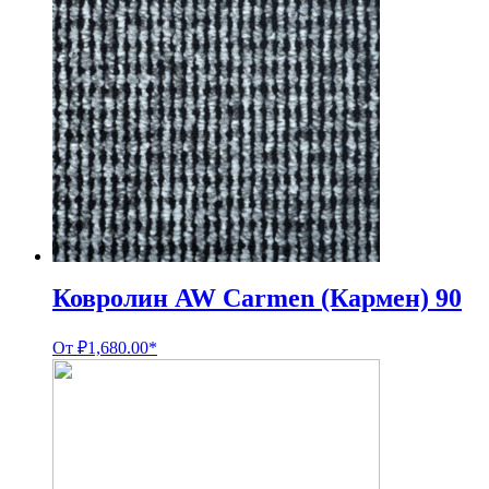
Ковролин AW Carmen (Кармен) 90
От
₽
1,680.00
*