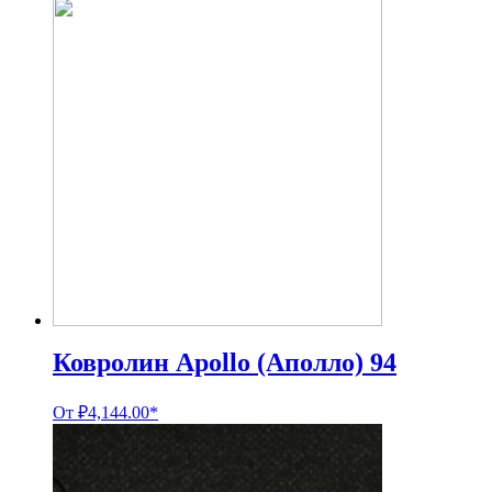
Ковролин Apollo (Аполло) 94
От
₽
4,144.00
*