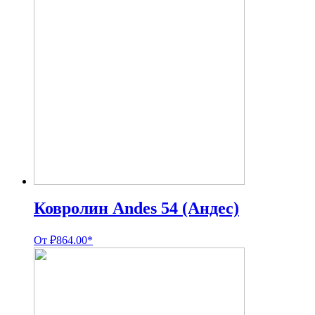
Ковролин Andes 54 (Андес)
От
₽
864.00
*