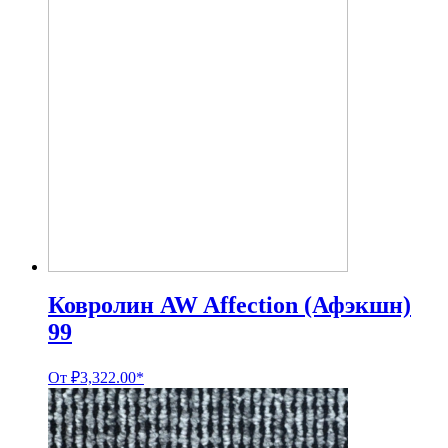
Ковролин AW Affection (Афэкшн)
99
От
₽
3,322.00
*