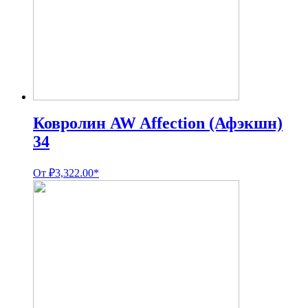
Ковролин AW Affection (Афэкшн)
34
От
₽
3,322.00
*