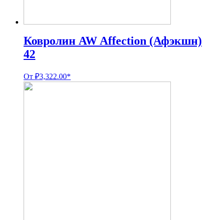
Ковролин AW Affection (Афэкшн)
42
От
₽
3,322.00
*