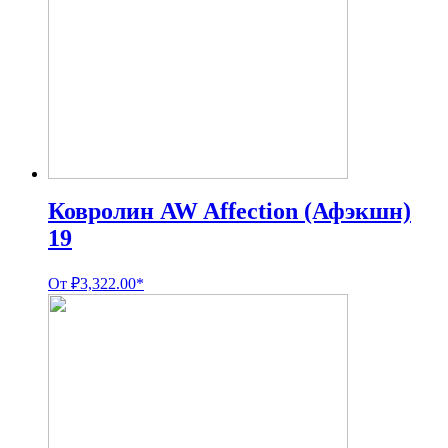
Ковролин AW Affection (Афэкшн)
19
От
₽
3,322.00
*