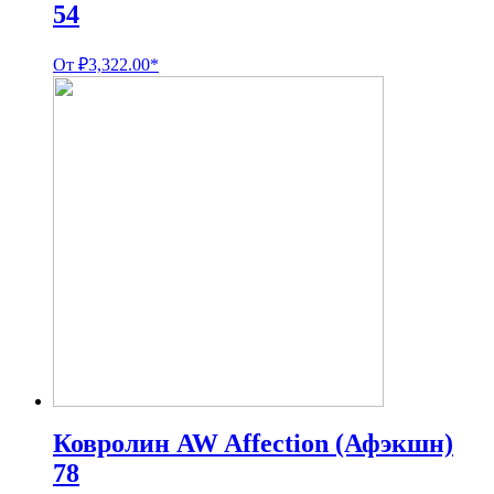
54
От
₽
3,322.00
*
Ковролин AW Affection (Афэкшн)
78