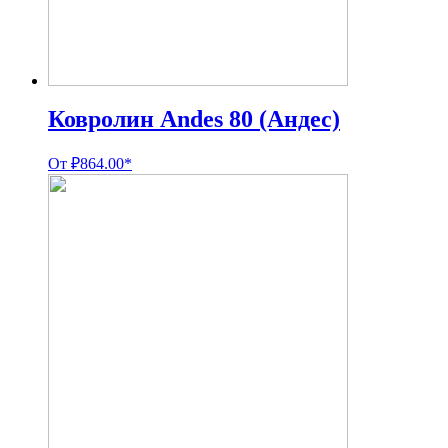
Ковролин Andes 80 (Андес)
От
₽
864.00
*