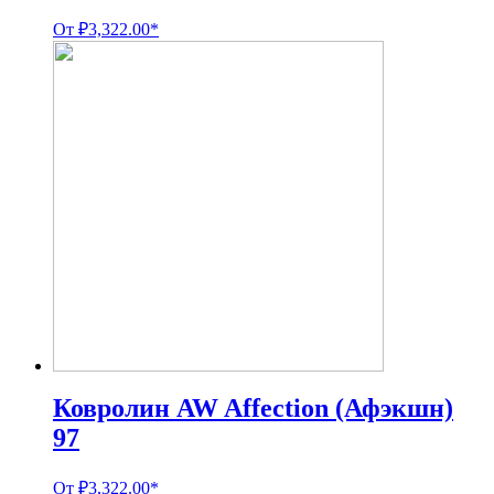
От
₽
3,322.00
*
Ковролин AW Affection (Афэкшн)
97
От
₽
3,322.00
*