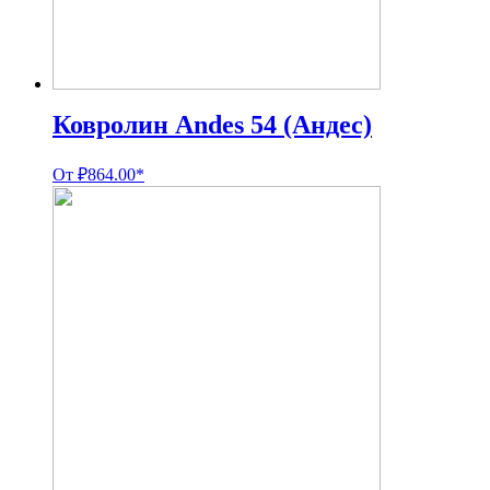
Ковролин Andes 54 (Андес)
От
₽
864.00
*