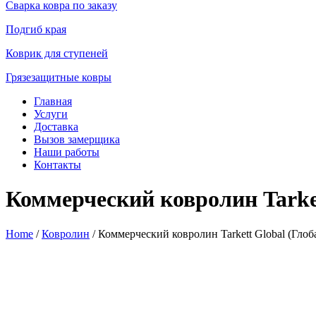
Сварка ковра по заказу
Подгиб края
Коврик для ступеней
Грязезащитные ковры
Главная
Услуги
Доставка
Вызов замерщика
Наши работы
Контакты
Коммерческий ковролин Tarket
Home
/
Ковролин
/ Коммерческий ковролин Tarkett Global (Глоб