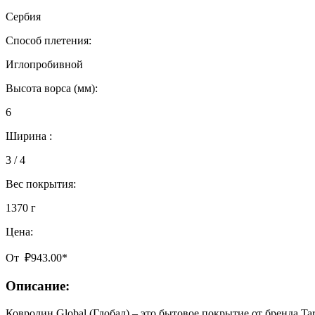
Сербия
Способ плетения:
Иглопробивной
Высота ворса (мм):
6
Ширина :
3 / 4
Вес покрытия:
1370 г
Цена:
От
₽
943.00
*
Описание:
Ковролин Global (Глобал) – это бытовое покрытие от бренда Ta