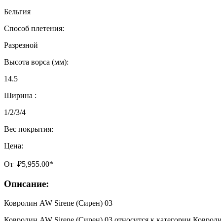
Бельгия
Способ плетения:
Разрезной
Высота ворса (мм):
14.5
Ширина :
1/2/3/4
Вес покрытия:
Цена:
От
₽
5,955.00
*
Описание:
Ковролин AW Sirene (Сирен) 03
Ковролин AW Sirene (Сирен) 03 относится к категории Ковролин