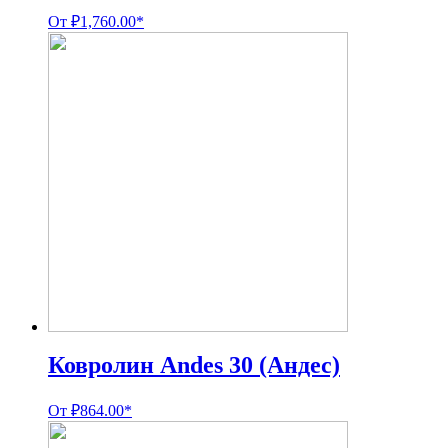
От
₽
1,760.00
*
Ковролин Andes 30 (Андес)
От
₽
864.00
*