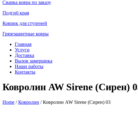
Сварка ковра по заказу
Подгиб края
Коврик для ступеней
Грязезащитные ковры
Главная
Услуги
Доставка
Вызов замерщика
Наши работы
Контакты
Ковролин AW Sirene (Сирен) 0
Home
/
Ковролин
/ Ковролин AW Sirene (Сирен) 03