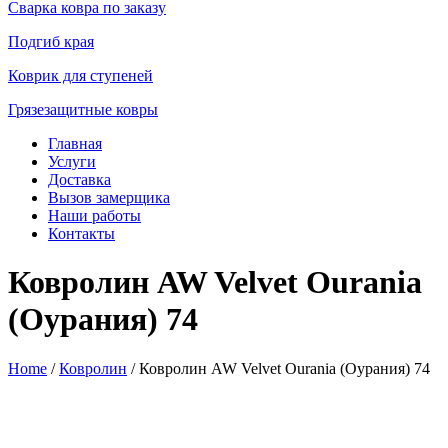
Сварка ковра по заказу
Подгиб края
Коврик для ступеней
Грязезащитные ковры
Главная
Услуги
Доставка
Вызов замерщика
Наши работы
Контакты
Ковролин AW Velvet Ourania
(Оурания) 74
Home
/
Ковролин
/ Ковролин AW Velvet Ourania (Оурания) 74