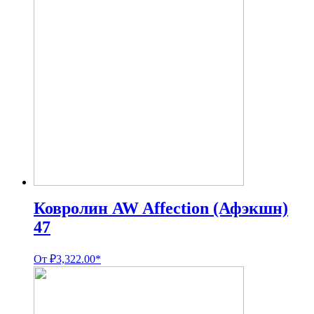
Ковролин AW Affection (Афэкшн)
47
От
₽
3,322.00
*