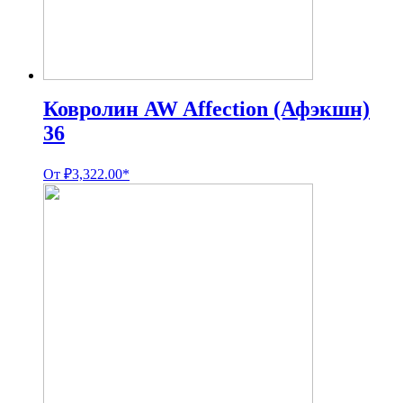
Ковролин AW Affection (Афэкшн)
36
От
₽
3,322.00
*