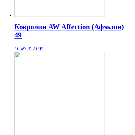
Ковролин AW Affection (Афэкшн)
49
От
₽
3,322.00
*