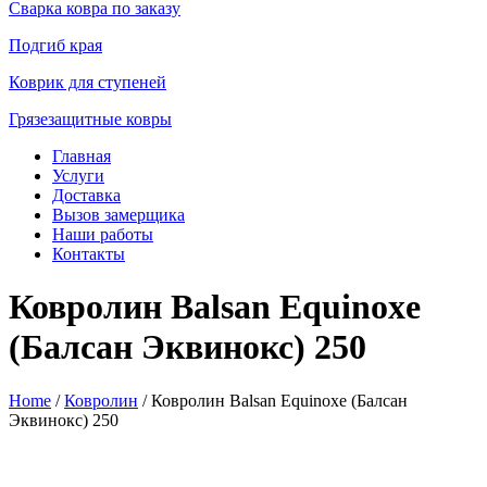
Сварка ковра по заказу
Подгиб края
Коврик для ступеней
Грязезащитные ковры
Главная
Услуги
Доставка
Вызов замерщика
Наши работы
Контакты
Ковролин Balsan Equinoxe
(Балсан Эквинокс) 250
Home
/
Ковролин
/ Ковролин Balsan Equinoxe (Балсан
Эквинокс) 250