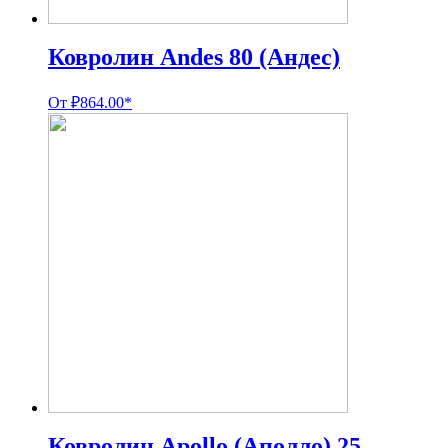
Ковролин Andes 80 (Андес)
От
₽
864.00
*
Ковролин Apollo (Аполло) 25