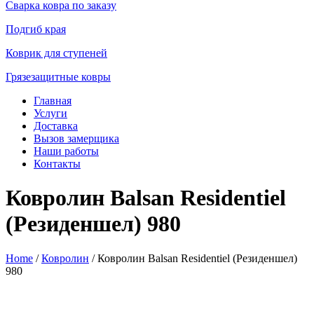
Сварка ковра по заказу
Подгиб края
Коврик для ступеней
Грязезащитные ковры
Главная
Услуги
Доставка
Вызов замерщика
Наши работы
Контакты
Ковролин Balsan Residentiel
(Резиденшел) 980
Home
/
Ковролин
/ Ковролин Balsan Residentiel (Резиденшел)
980