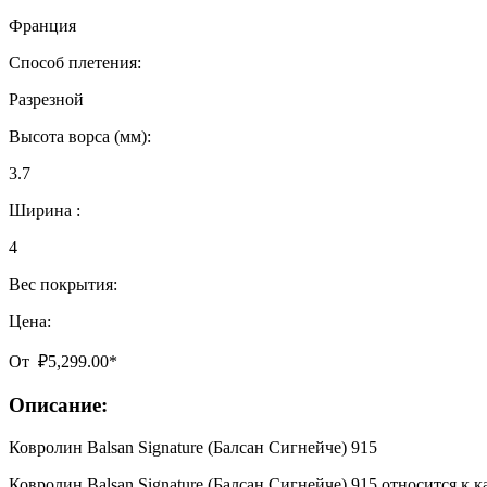
Франция
Способ плетения:
Разрезной
Высота ворса (мм):
3.7
Ширина :
4
Вес покрытия:
Цена:
От
₽
5,299.00
*
Описание:
Ковролин Balsan Signature (Балсан Сигнейче) 915
Ковролин Balsan Signature (Балсан Сигнейче) 915 относится к 