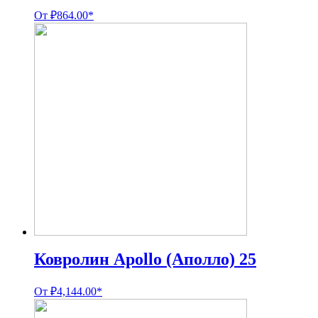
От
₽
864.00
*
Ковролин Apollo (Аполло) 25
От
₽
4,144.00
*