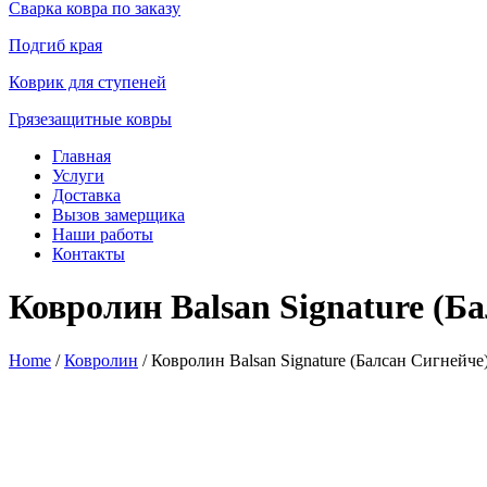
Сварка ковра по заказу
Подгиб края
Коврик для ступеней
Грязезащитные ковры
Главная
Услуги
Доставка
Вызов замерщика
Наши работы
Контакты
Ковролин Balsan Signature (Б
Home
/
Ковролин
/ Ковролин Balsan Signature (Балсан Сигнейче