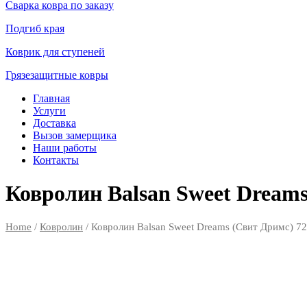
Сварка ковра по заказу
Подгиб края
Коврик для ступеней
Грязезащитные ковры
Главная
Услуги
Доставка
Вызов замерщика
Наши работы
Контакты
Ковролин Balsan Sweet Dreams
Home
/
Ковролин
/ Ковролин Balsan Sweet Dreams (Свит Дримс) 7