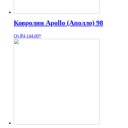
Ковролин Apollo (Аполло) 98
От
₽
4,144.00
*