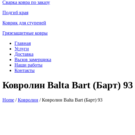
Сварка ковра по заказу
Подгиб края
Коврик для ступеней
Грязезащитные ковры
Главная
Услуги
Доставка
Вызов замерщика
Наши работы
Контакты
Ковролин Balta Bart (Барт) 93
Home
/
Ковролин
/ Ковролин Balta Bart (Барт) 93