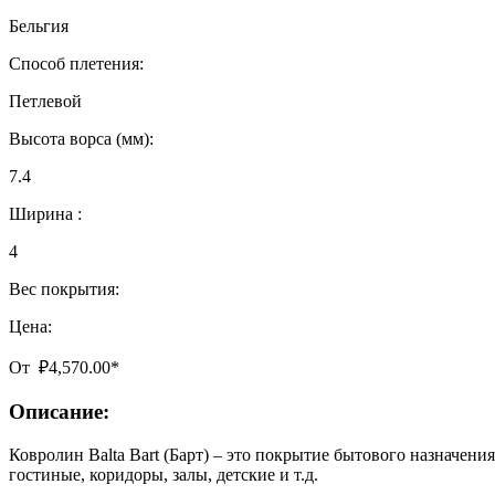
Бельгия
Способ плетения:
Петлевой
Высота ворса (мм):
7.4
Ширина :
4
Вес покрытия:
Цена:
От
₽
4,570.00
*
Описание:
Ковролин Balta Bart (Барт) – это покрытие бытового назначен
гостиные, коридоры, залы, детские и т.д.