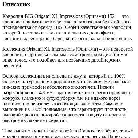
Описание:
Ковролин BIG Origami XL Impressions (Оригами) 152 — это
ковровое покрытие коммерческого назначения бельгийского
производства от бренда BIG. Серый качественный ковролин,
который настилают в таких помещениях, как офисы,
гостиницы, рестораны, бары, конференц-залы и бильярдные.
Коллекция Origami XL Impressions (Оригами) – это недорогой
ковролин, c привлекательным геометрическим дизайном в
виде полос, что подойдет для необычных дизайнерских
решений.
Основа коллекции выполнена из джута, который на 100%
является натуральным природным материалом. Не содержит
никаких примесей и абсолютно экологичен. Низкий
разрезной ворс – 4.9 мм – даёт возможность легко проводить
мокрую, влажную и сухую уборку, т.к. из низкого ворса
намного проще извлечь засоряющие элементы. Сам ворс
выполнен из 100% полиамида, что гарантирует прочность,
высокий уровень пожаробезопасности, защиту от влаги и
быстрое высыхание покрытия.
Товар можно купить с доставкой по Санкт-Петербургу, также
можно приехать в нашу мастрескую по адресу м. Парнас ул.