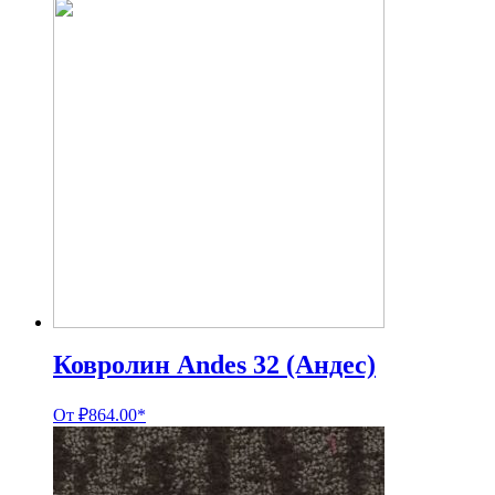
Ковролин Andes 32 (Андес)
От
₽
864.00
*