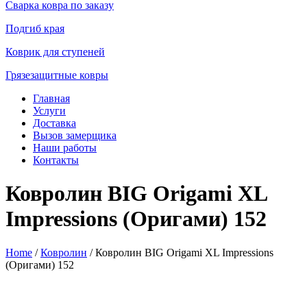
Сварка ковра по заказу
Подгиб края
Коврик для ступеней
Грязезащитные ковры
Главная
Услуги
Доставка
Вызов замерщика
Наши работы
Контакты
Ковролин BIG Origami XL
Impressions (Оригами) 152
Home
/
Ковролин
/ Ковролин BIG Origami XL Impressions
(Оригами) 152