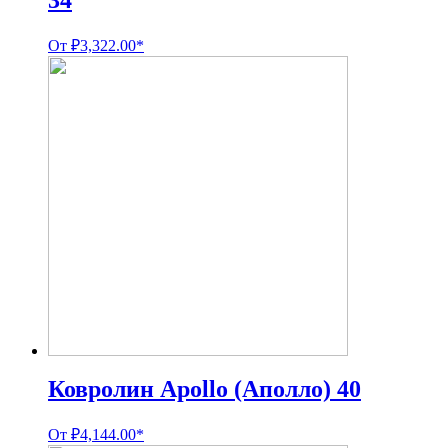
34
От
₽
3,322.00
*
Ковролин Apollo (Аполло) 40
От
₽
4,144.00
*