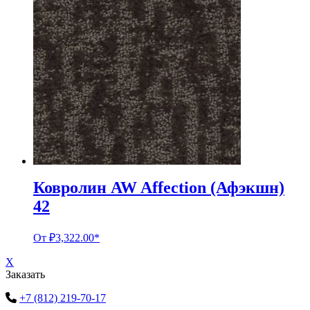
Ковролин AW Affection (Афэкшн)
42
От
₽
3,322.00
*
X
Заказать
+7 (812) 219-70-17