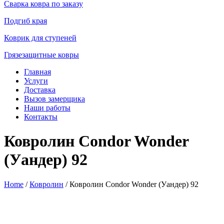
Сварка ковра по заказу
Подгиб края
Коврик для ступеней
Грязезащитные ковры
Главная
Услуги
Доставка
Вызов замерщика
Наши работы
Контакты
Ковролин Condor Wonder
(Уандер) 92
Home
/
Ковролин
/ Ковролин Condor Wonder (Уандер) 92