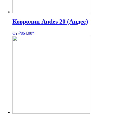
Ковролин Andes 20 (Андес)
От
₽
864.00
*