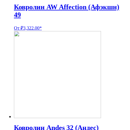
Ковролин AW Affection (Афэкшн)
49
От
₽
3,322.00
*
Ковролин Andes 32 (Андес)