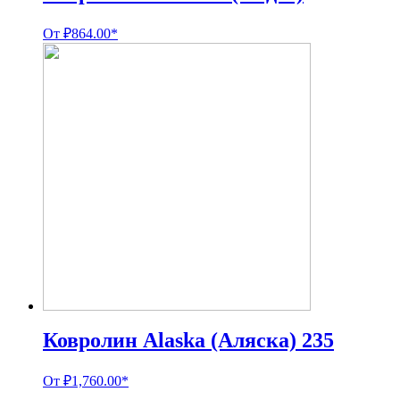
От
₽
864.00
*
Ковролин Alaska (Аляска) 235
От
₽
1,760.00
*