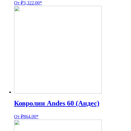
От
₽
3,322.00
*
Ковролин Andes 60 (Андес)
От
₽
864.00
*