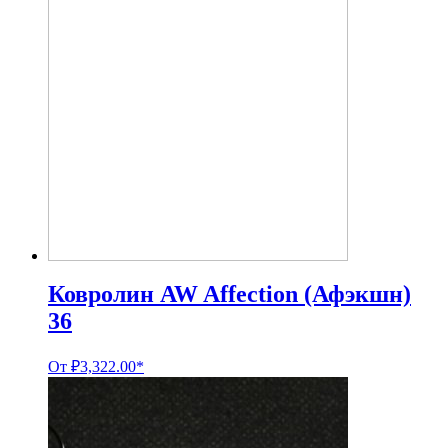
Ковролин AW Affection (Афэкшн)
36
От
₽
3,322.00
*