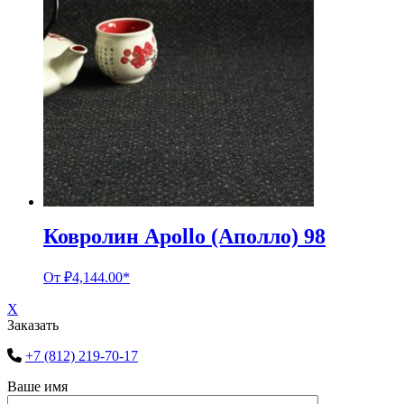
Ковролин Apollo (Аполло) 98
От
₽
4,144.00
*
X
Заказать
+7 (812) 219-70-17
Ваше имя