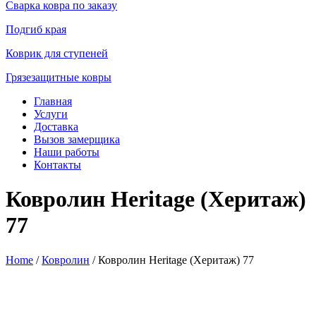
Сварка ковра по заказу
Подгиб края
Коврик для ступеней
Грязезащитные ковры
Главная
Услуги
Доставка
Вызов замерщика
Наши работы
Контакты
Ковролин Heritage (Херитаж)
77
Home
/
Ковролин
/ Ковролин Heritage (Херитаж) 77