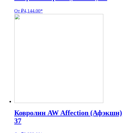
От
₽
4,144.00
*
Ковролин AW Affection (Афэкшн)
37