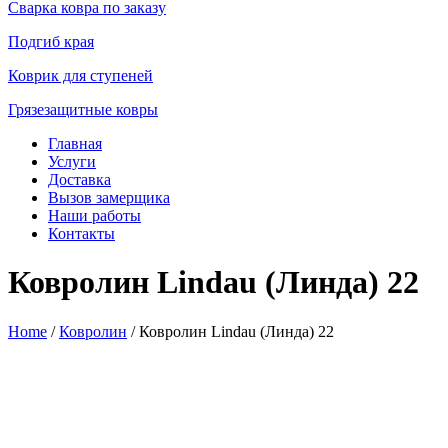
Сварка ковра по заказу
Подгиб края
Коврик для ступеней
Грязезащитные ковры
Главная
Услуги
Доставка
Вызов замерщика
Наши работы
Контакты
Ковролин Lindau (Линда) 22
Home
/
Ковролин
/ Ковролин Lindau (Линда) 22