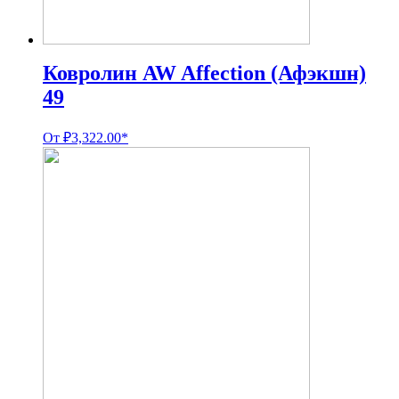
Ковролин AW Affection (Афэкшн)
49
От
₽
3,322.00
*