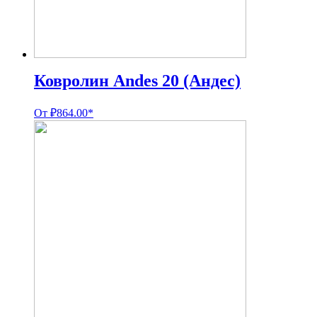
Ковролин Andes 20 (Андес)
От
₽
864.00
*