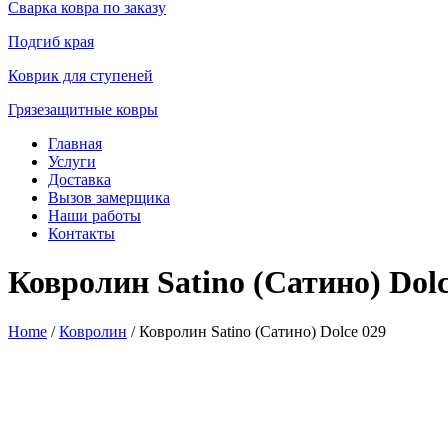
Сварка ковра по заказу
Подгиб края
Коврик для ступеней
Грязезащитные ковры
Главная
Услуги
Доставка
Вызов замерщика
Наши работы
Контакты
Ковролин Satino (Сатино) Dolc
Home
/
Ковролин
/ Ковролин Satino (Сатино) Dolce 029