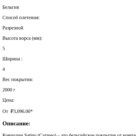
Бельгия
Способ плетения:
Разрезной
Высота ворса (мм):
5
Ширина :
4
Вес покрытия:
2000 г
Цена:
От
₽
3,096.00
*
Описание:
Ковролин Satino (Сатино) – это бельгийское покрытие от комп