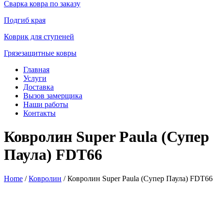
Сварка ковра по заказу
Подгиб края
Коврик для ступеней
Грязезащитные ковры
Главная
Услуги
Доставка
Вызов замерщика
Наши работы
Контакты
Ковролин Super Paula (Супер
Паула) FDT66
Home
/
Ковролин
/ Ковролин Super Paula (Супер Паула) FDT66