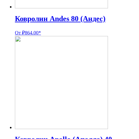
Ковролин Andes 80 (Андес)
От
₽
864.00
*