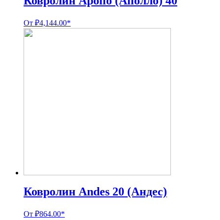
Ковролин Apollo (Аполло) 40
От
₽
4,144.00
*
Ковролин Andes 20 (Андес)
От
₽
864.00
*