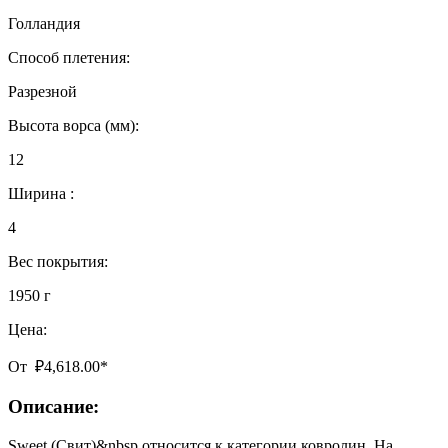
Голландия
Способ плетения:
Разрезной
Высота ворса (мм):
12
Ширина :
4
Вес покрытия:
1950 г
Цена:
От
₽
4,618.00
*
Описание:
Sweet (Свит)&nbsp относится к категории ковролин. На