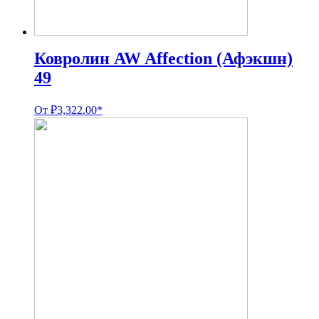
Ковролин AW Affection (Афэкшн)
49
От
₽
3,322.00
*