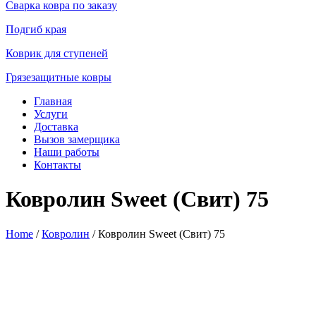
Сварка ковра по заказу
Подгиб края
Коврик для ступеней
Грязезащитные ковры
Главная
Услуги
Доставка
Вызов замерщика
Наши работы
Контакты
Ковролин Sweet (Свит) 75
Home
/
Ковролин
/ Ковролин Sweet (Свит) 75