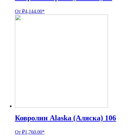
От
₽
4,144.00
*
Ковролин Alaska (Аляска) 106
От
₽
1,760.00
*