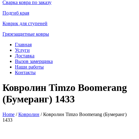
Сварка ковра по заказу
Подгиб края
Коврик для ступеней
Грязезащитные ковры
Главная
Услуги
Доставка
Вызов замерщика
Наши работы
Контакты
Ковролин Timzo Boomerang
(Бумеранг) 1433
Home
/
Ковролин
/ Ковролин Timzo Boomerang (Бумеранг)
1433