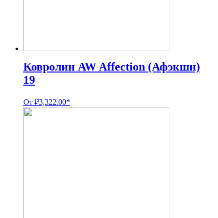
Ковролин AW Affection (Афэкшн)
19
От
₽
3,322.00
*