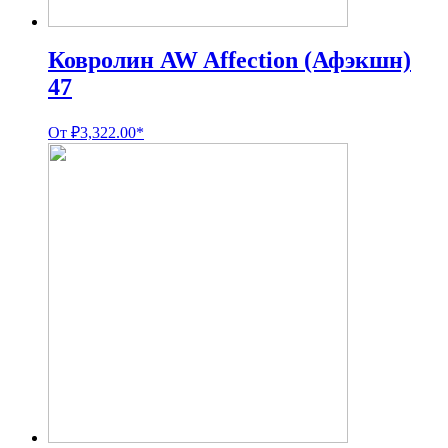
Ковролин AW Affection (Афэкшн)
47
От
₽
3,322.00
*