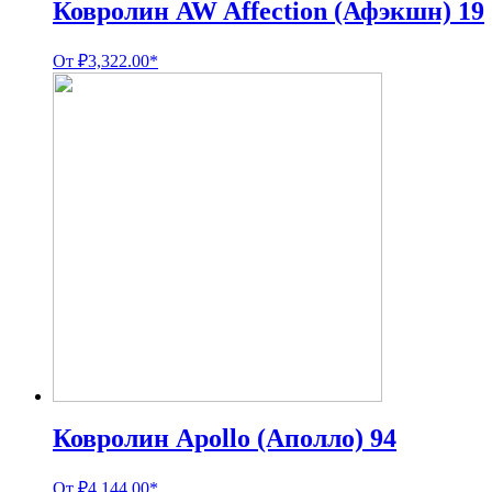
Ковролин AW Affection (Афэкшн) 19
От
₽
3,322.00
*
Ковролин Apollo (Аполло) 94
От
₽
4,144.00
*