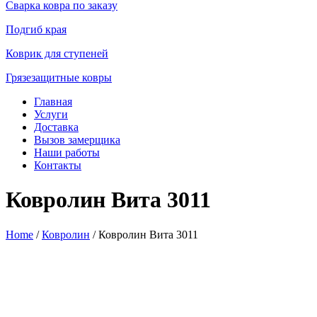
Сварка ковра по заказу
Подгиб края
Коврик для ступеней
Грязезащитные ковры
Главная
Услуги
Доставка
Вызов замерщика
Наши работы
Контакты
Ковролин Вита 3011
Home
/
Ковролин
/ Ковролин Вита 3011