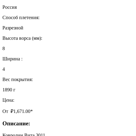
Россия
Способ плетения:
Разрезной
Высота ворса (мм):
8
Ширина :
4
Вес покрытия:
1890 г
Цена:
От
₽
1,671.00
*
Описание:
Ковролин Вита 3011