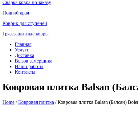
Сварка ковра по заказу
Подгиб края
Коврик для ступеней
Грязезащитные ковры
Главная
Услуги
Доставка
Вызов замерщика
Наши работы
Контакты
Ковровая плитка Balsan (Балса
Home
/
Ковровая плитка
/ Ковровая плитка Balsan (Балсан) Bole