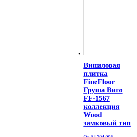
Виниловая
плитка
FineFloor
Груша Виго
FF-1567
коллекция
Wood
замковый тип
От
₽
4,794.00
*