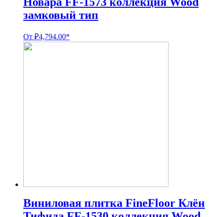
Новара FF-1573 коллекция Wood
замковый тип
От
₽
4,794.00
*
Виниловая плитка FineFloor Клён
Тифида FF-1530 коллекция Wood