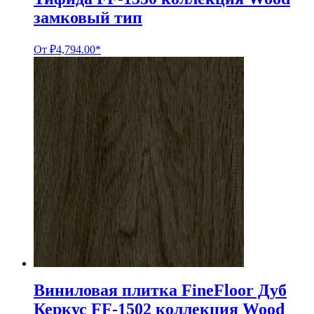
замковый тип
От
₽
4,794.00
*
Виниловая плитка FineFloor Дуб
Керкус FF-1502 коллекция Wood