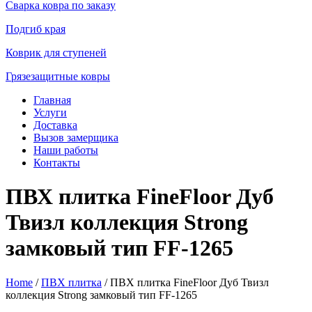
Сварка ковра по заказу
Подгиб края
Коврик для ступеней
Грязезащитные ковры
Главная
Услуги
Доставка
Вызов замерщика
Наши работы
Контакты
ПВХ плитка FineFloor Дуб
Твизл коллекция Strong
замковый тип FF-1265
Home
/
ПВХ плитка
/ ПВХ плитка FineFloor Дуб Твизл
коллекция Strong замковый тип FF-1265