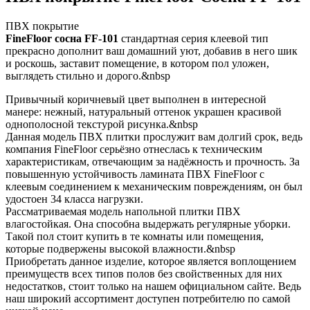
ПВХ покрытие
FineFloor сосна FF-101
стандартная серия клеевой тип
прекрасно дополнит ваш домашний уют, добавив в него шик
и роскошь, заставит помещение, в котором пол уложен,
выглядеть стильно и дорого.&nbsp
Привычный коричневый цвет выполнен в интересной
манере: нежный, натуральный оттенок украшен красивой
однополосной текстурой рисунка.&nbsp
Данная модель ПВХ плитки прослужит вам долгий срок, ведь
компания FineFloor серьёзно отнеслась к техническим
характеристикам, отвечающим за надёжность и прочность. За
повышенную устойчивость ламината ПВХ FineFloor с
клеевым соединением к механическим повреждениям, он был
удостоен 34 класса нагрузки.
Рассматриваемая модель напольной плитки ПВХ
влагостойкая. Она способна выдержать регулярные уборки.
Такой пол стоит купить в те комнаты или помещения,
которые подвержены высокой влажности.&nbsp
Приобретать данное изделие, которое является воплощением
преимуществ всех типов полов без свойственных для них
недостатков, стоит только на нашем официальном сайте. Ведь
наш широкий ассортимент доступен потребителю по самой