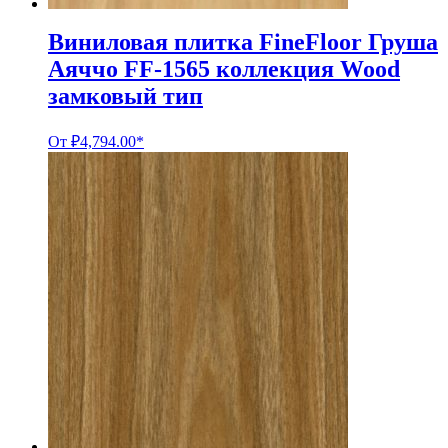
Виниловая плитка FineFloor Груша
Аяччо FF-1565 коллекция Wood
замковый тип
От
₽
4,794.00
*