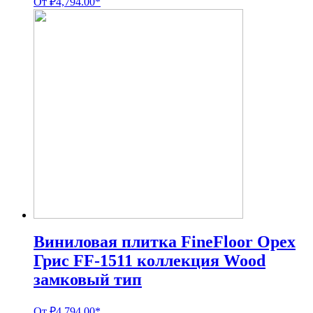
От
₽
4,794.00
*
Виниловая плитка FineFloor Орех
Грис FF-1511 коллекция Wood
замковый тип
От
₽
4,794.00
*