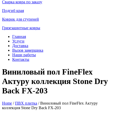
Сварка ковра по заказу
Подгиб края
Коврик для ступеней
Грязезащитные ковры
Главная
Услуги
Доставка
Вызов замерщика
Наши работы
Контакты
Виниловый пол FineFlex
Актуру коллекция Stone Dry
Back FX-203
Home
/
ПВХ плитка
/ Виниловый пол FineFlex Актуру
коллекция Stone Dry Back FX-203