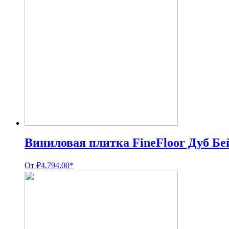
Виниловая плитка FineFloor Дуб Б
От
₽
4,794.00
*