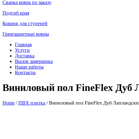
Сварка ковра по заказу
Подгиб края
Коврик для ступеней
Грязезащитные ковры
Главная
Услуги
Доставка
Вызов замерщика
Наши работы
Контакты
Виниловый пол FineFlex Дуб 
Home
/
ПВХ плитка
/ Виниловый пол FineFlex Дуб Лапландски