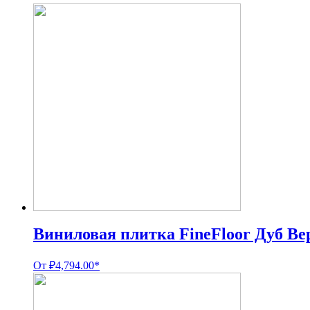
Виниловая плитка FineFloor Дуб В
От
₽
4,794.00
*